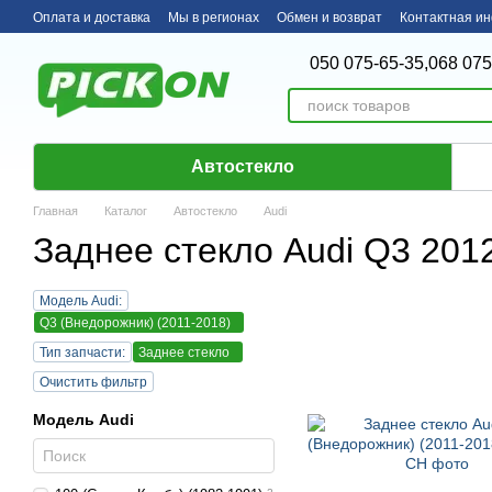
Перейти к основному контенту
Оплата и доставка
Мы в регионах
Обмен и возврат
Контактная и
050 075-65-35,
068 075
Автостекло
Главная
Каталог
Автостекло
Audi
Заднее стекло Audi Q3 2012
Модель Audi:
Q3 (Внедорожник) (2011-2018)
Тип запчасти:
Заднее стекло
Очистить фильтр
Модель Audi