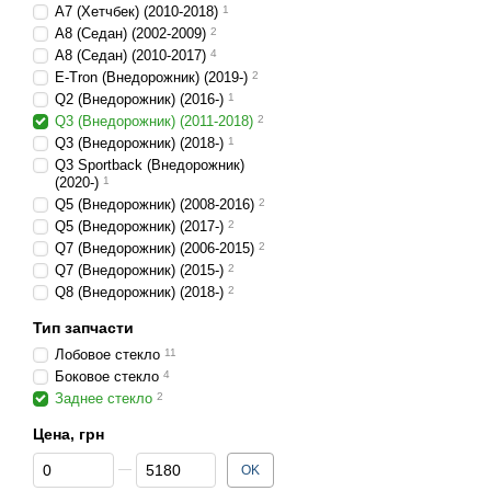
A7 (Хетчбек) (2010-2018)
1
A8 (Седан) (2002-2009)
2
A8 (Седан) (2010-2017)
4
E-Tron (Внедорожник) (2019-)
2
Q2 (Внедорожник) (2016-)
1
Q3 (Внедорожник) (2011-2018)
2
Q3 (Внедорожник) (2018-)
1
Q3 Sportback (Внедорожник)
(2020-)
1
Q5 (Внедорожник) (2008-2016)
2
Q5 (Внедорожник) (2017-)
2
Q7 (Внедорожник) (2006-2015)
2
Q7 (Внедорожник) (2015-)
2
Q8 (Внедорожник) (2018-)
2
Тип запчасти
Лобовое стекло
11
Боковое стекло
4
Заднее стекло
2
Цена, грн
От Цена, грн
До Цена, грн
OK