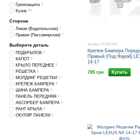
Грязезащита
2
Кузов
19
Сторона
Левая (Водительская)
7
Правая (Пассажирская)
7
Артикул: P-012702
Выберите деталь
Крепеж Бампера Перед
ПОДКРЫЛОК
2
Правый (Под Фарой) L
КАПОТ
2
14-17
КРЫЛО ПЕРЕДНЕЕ
2
РЕШЕТКА
1
785 грн
Купить
МОЛДИНГ РЕШЕТКИ
1
КРЕПЕЖ БАМПЕРА
6
ШИНА БАМПЕРА
1
ПАНЕЛЬ ПЕРЕДНЯЯ
1
АБСОРБЕР БАМПЕРА
1
РАНТ КРЫЛА
2
ОКУЛЯР ПАНЕЛИ
2