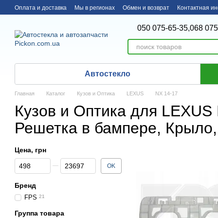
Перейти к основному контенту
Оплата и доставка
Мы в регионах
Обмен и возврат
Контактная и
050 075-65-35,
068 075
Автостекло
Главная
Каталог
Кузов и Оптика
LEXUS
NX 14-17
Кузов и Оптика для LEXUS 
Решетка в бампере, Крыло,
Цена, грн
От Цена, грн
До Цена, грн
OK
Бренд
FPS
21
Группа товара