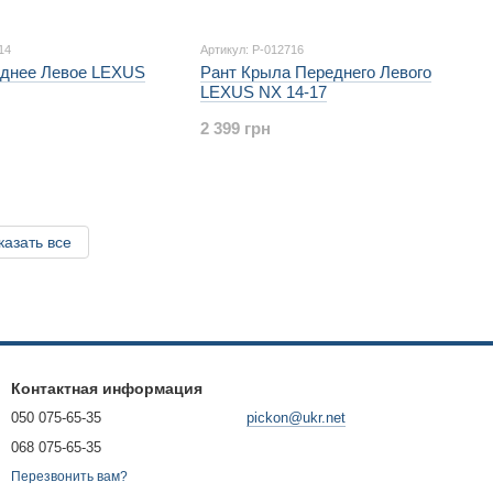
14
Артикул: P-012716
днее Левое LEXUS
Рант Крыла Переднего Левого
LEXUS NX 14-17
2 399 грн
казать все
Контактная информация
050 075-65-35
pickon@ukr.net
068 075-65-35
Перезвонить вам?