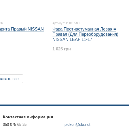
86
Артикул: P-015589
арита Правый NISSAN
Фара Противотуманная Левая =
Правая (Для Переоборудования)
NISSAN LEAF 11-17
1 025 грн
казать все
Контактная информация
050 075-65-35
pickon@ukr.net