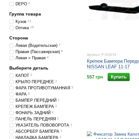
DEPO
4
Группа товара
Кузов
12
Оптика
16
Сторона
Левая (Водительская)
7
Правая (Пассажирская)
9
Артикул: P-015574
Левая = Правая
4
Крепеж Бампера Перед
NISSAN LEAF 11-17
Выберите деталь
КАПОТ
2
557 грн
Купить
КРЫЛО ПЕРЕДНЕЕ
2
ФАРА ПРОТИВОТУМАННАЯ
3
ФАРА
6
БАМПЕР ПЕРЕДНИЙ
1
КРЕПЕЖ БАМПЕРА
2
ФОНАРЬ ЗАДНИЙ
4
ПАНЕЛЬ ПЕРЕДНЯЯ
2
УКАЗАТЕЛЬ ПОВОВОРОТА
1
АБСОРБЕР БАМПЕРА
1
НАКЛАДКА БАМПЕРА
1