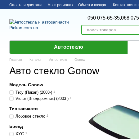
Перейти к основному контенту
Оплата и доставка
Мы в регионах
Обмен и возврат
Контактная и
050 075-65-35,
068 075
Автостекло
Главная
Каталог
Автостекло
Gonow
Авто стекло Gonow
Модель Gonow
Troy (Пикап) (2003-)
1
Victor (Внедорожник) (2003-)
1
Тип запчасти
Лобовое стекло
2
Бренд
XYG
2