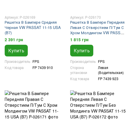
Артикул: P-026169
Артикул: P-026170
Решетка В Бампере Средняя
Решетка В Бампере Передняя
Черная VW PASSAT 11-15 USA
Левая С Отверстием П/Тум С
(B7)
Хром Молдингом VW PASSAT
11-15 USA (B7)
2 391 грн
1 815 грн
Купить
Купить
Производитель
FPS
Производитель
FPS
Код товара
FP 7439 910
Сторона
Левая
установки
(Водительская)
Код товара
FP 7439 923