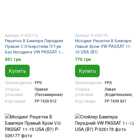
Артикул: P-026173
Артикул: P-026176
Решетка В Бампере Передняя
Молдинг Решетки В Бампере
Правая С Отверстием П/Тум
Левый Хром VW PASSAT 11-
Без Молдинга VW PASSAT 11-
15 USA (B7)
15 USA (B7)
951 грн
770 грн
Купить
Купить
Производитель
FPS
Производитель
FPS
Сторона
Правая
Сторона
Левая
установки
(Пассажирская)
установки
(Водительская)
Код товара
FP 7439 912
Код товара
FP 7439 921