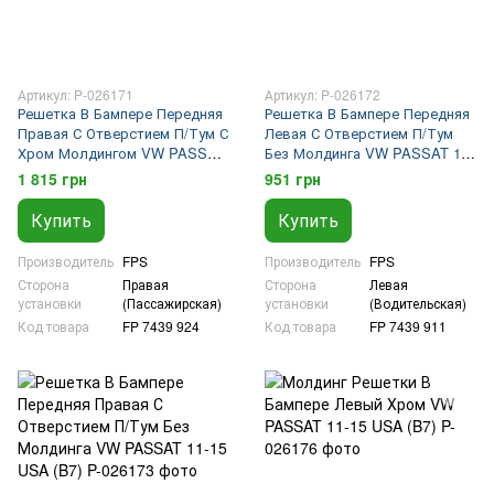
Артикул: P-026171
Артикул: P-026172
Решетка В Бампере Передняя
Решетка В Бампере Передняя
Правая С Отверстием П/Тум С
Левая С Отверстием П/Тум
Хром Молдингом VW PASSAT
Без Молдинга VW PASSAT 11-
11-15 USA (B7)
15 USA (B7)
1 815 грн
951 грн
Купить
Купить
Производитель
FPS
Производитель
FPS
Сторона
Правая
Сторона
Левая
установки
(Пассажирская)
установки
(Водительская)
Код товара
FP 7439 924
Код товара
FP 7439 911