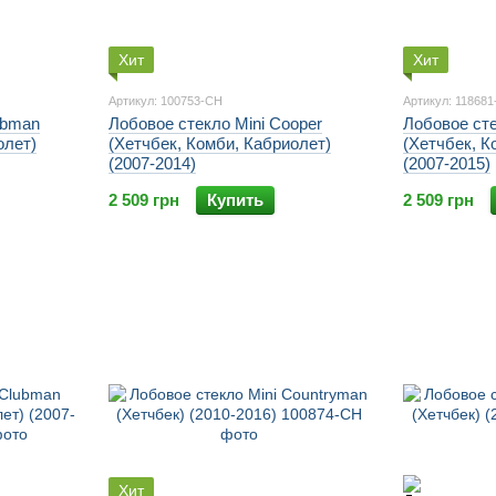
Хит
Хит
Артикул: 100753-CH
Артикул: 11868
ubman
Лобовое стекло Mini Cooper
Лобовое сте
олет)
(Хетчбек, Комби, Кабриолет)
(Хетчбек, К
(2007-2014)
(2007-2015)
2 509 грн
Купить
2 509 грн
Хит