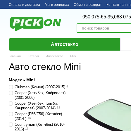
Перейти к основному контенту
Оплата и доставка
Мы в регионах
Обмен и возврат
Контактная и
050 075-65-35,
068 075
Автостекло
Главная
Каталог
Автостекло
Mini
Авто стекло Mini
Модель Mini
Clubman (Комби) (2007-2015)
8
Cooper (Хетчбек, Кабриолет)
(2001-2006)
8
Cooper (Хетчбек, Комби,
Кабриолет) (2007-2014)
12
Cooper (F55/F56) (Хетчбек)
(2014-)
16
Countryman (Хетчбек) (2010-
2016)
13