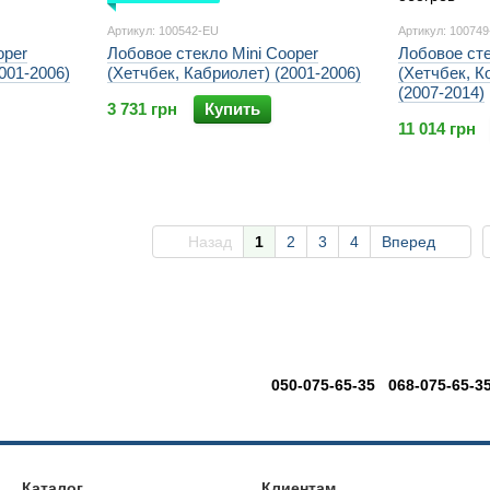
Артикул: 100542-EU
Артикул: 10074
oper
Лобовое стекло Mini Cooper
Лобовое сте
001-2006)
(Хетчбек, Кабриолет) (2001-2006)
(Хетчбек, К
(2007-2014)
3 731 грн
Купить
11 014 грн
Назад
1
2
3
4
Вперед
050-075-65-35 068-075-65-3
Каталог
Клиентам