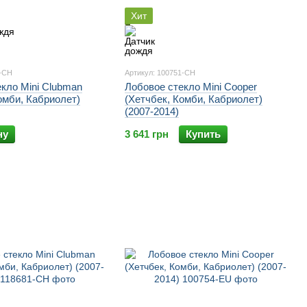
Хит
8-CH
Артикул: 100751-CH
кло Mini Clubman
Лобовое стекло Mini Cooper
омби, Кабриолет)
(Хетчбек, Комби, Кабриолет)
(2007-2014)
ну
3 641 грн
Купить