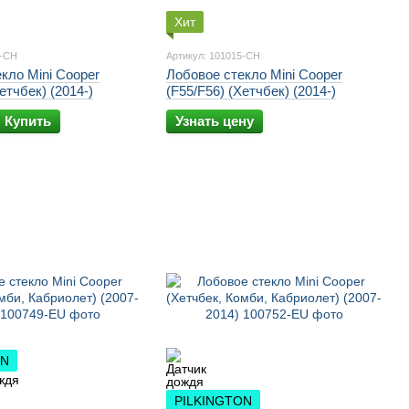
Хит
4-CH
Артикул: 101015-CH
кло Mini Cooper
Лобовое стекло Mini Cooper
етчбек) (2014-)
(F55/F56) (Хетчбек) (2014-)
Купить
Узнать цену
ON
PILKINGTON