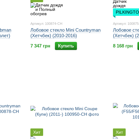
PILKINGT
Артикул: 100874-CH
Артикул: 10087
ubman
Лобовое стекло Mini Countryman
Лобовое сте
олет)
(Хетчбек) (2010-2016)
(Хетчбек) (
7 347 грн
Купить
8 168 грн
Хит
Хит