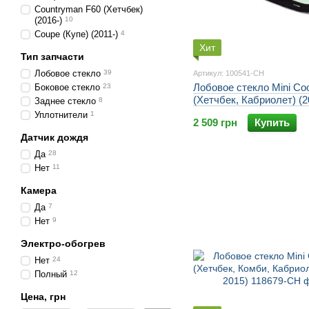
Countryman F60 (Хетчбек)
(2016-)
10
Coupe (Купе) (2011-)
4
Хит
Тип запчасти
Лобовое стекло
39
Артикул: 100541-CH
Лобовое стекло Mini Co
Боковое стекло
23
(Хетчбек, Кабриолет) (2
Заднее стекло
8
Уплотнители
1
2 509 грн
Купить
Датчик дождя
Да
28
Нет
11
Камера
Да
7
Нет
9
Электро-обогрев
Нет
24
Полный
12
Цена, грн