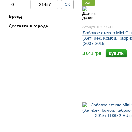
От Цена, грн
До Цена, грн
Хит
OK
Бренд
Доставка в города
Артикул: 118679-CH
Лобовое стекло Mini Cl
(Хетчбек, Комби, Кабри
(2007-2015)
3 641 грн
Купить