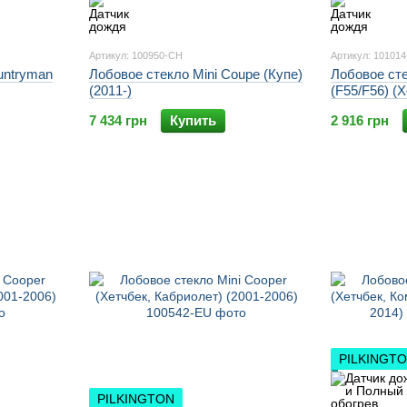
Артикул: 100950-CH
Артикул: 10101
untryman
Лобовое стекло Mini Coupe (Купе)
Лобовое сте
(2011-)
(F55/F56) (Х
7 434 грн
Купить
2 916 грн
PILKINGT
PILKINGTON