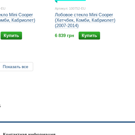
9-EU
Артикул: 100752-EU
кло Mini Cooper
Лобовое стекло Mini Cooper
омби, Кабриолет)
(Хетчбек, Комби, Кабриолет)
(2007-2014)
Купить
6 839 грн
Купить
Показать все
5
Контактная информация