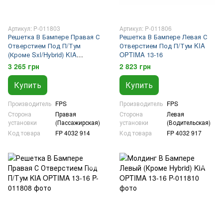
Артикул: P-011803
Артикул: P-011806
Решетка В Бампере Правая С
Решетка В Бампере Левая С
Отверстием Под П/Тум
Отверстием Под П/Тум KIA
(Кроме Sxl/Hybrid) KIA
OPTIMA 13-16
OPTIMA 13-16
3 265 грн
2 823 грн
Купить
Купить
Производитель
FPS
Производитель
FPS
Сторона
Правая
Сторона
Левая
установки
(Пассажирская)
установки
(Водительская)
Код товара
FP 4032 914
Код товара
FP 4032 917