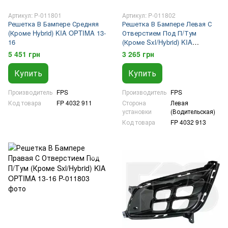
Артикул: P-011801
Артикул: P-011802
Решетка В Бампере Средняя
Решетка В Бампере Левая С
(Кроме Hybrid) KIA OPTIMA 13-
Отверстием Под П/Тум
16
(Кроме Sxl/Hybrid) KIA
OPTIMA 13-16
5 451 грн
3 265 грн
Купить
Купить
Производитель
FPS
Производитель
FPS
Код товара
FP 4032 911
Сторона
Левая
установки
(Водительская)
Код товара
FP 4032 913