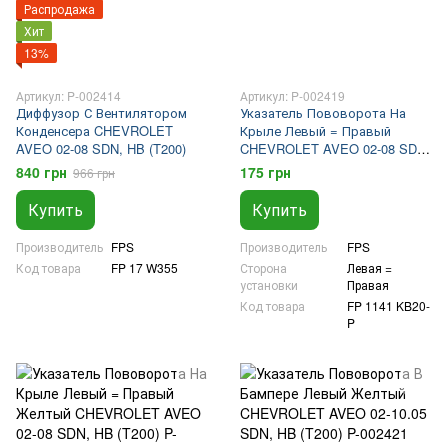
Распродажа
Хит
13%
Артикул: P-002414
Артикул: P-002419
Диффузор С Вентилятором
Указатель Пововорота На
Конденсера CHEVROLET
Крыле Левый = Правый
AVEO 02-08 SDN, HB (T200)
CHEVROLET AVEO 02-08 SDN,
HB (T200)
840 грн
175 грн
966 грн
Купить
Купить
Производитель
FPS
Производитель
FPS
Код товара
FP 17 W355
Сторона
Левая =
установки
Правая
Код товара
FP 1141 KB20-
P