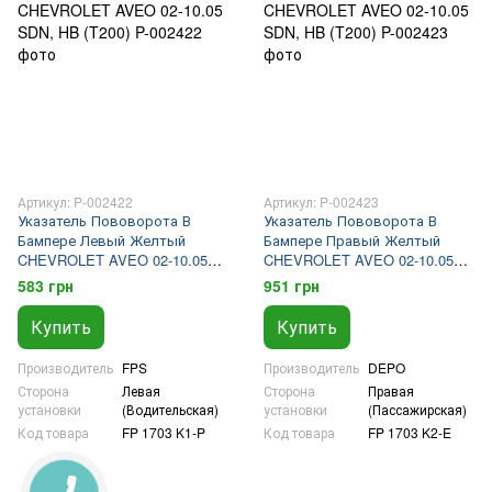
Артикул: P-002422
Артикул: P-002423
Указатель Пововорота В
Указатель Пововорота В
Бампере Левый Желтый
Бампере Правый Желтый
CHEVROLET AVEO 02-10.05
CHEVROLET AVEO 02-10.05
SDN, HB (T200)
SDN, HB (T200)
583 грн
951 грн
Купить
Купить
Производитель
FPS
Производитель
DEPO
Сторона
Левая
Сторона
Правая
установки
(Водительская)
установки
(Пассажирская)
Код товара
FP 1703 K1-P
Код товара
FP 1703 K2-E