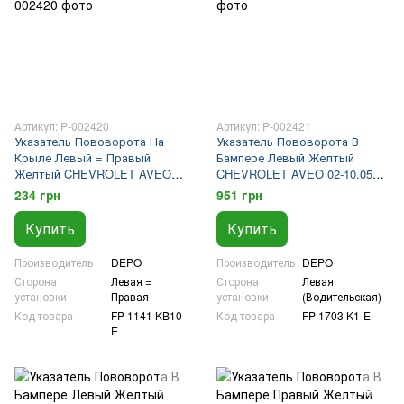
Артикул: P-002420
Артикул: P-002421
Указатель Пововорота На
Указатель Пововорота В
Крыле Левый = Правый
Бампере Левый Желтый
Желтый CHEVROLET AVEO
CHEVROLET AVEO 02-10.05
02-08 SDN, HB (T200)
SDN, HB (T200)
234 грн
951 грн
Купить
Купить
Производитель
DEPO
Производитель
DEPO
Сторона
Левая =
Сторона
Левая
установки
Правая
установки
(Водительская)
Код товара
FP 1141 KB10-
Код товара
FP 1703 K1-E
E