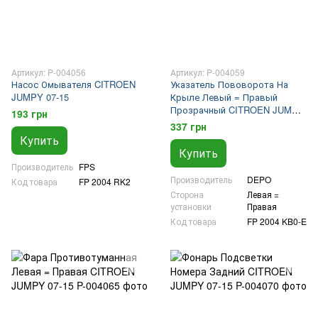
Артикул: P-004056
Артикул: P-004059
Насос Омывателя CITROEN
Указатель Пововорота На
JUMPY 07-15
Крыле Левый = Правый
Прозрачный CITROEN JUMPY
193 грн
07-15
337 грн
Купить
Купить
Производитель
FPS
Производитель
DEPO
Код товара
FP 2004 RK2
Сторона
Левая =
установки
Правая
Код товара
FP 2004 KB0-E