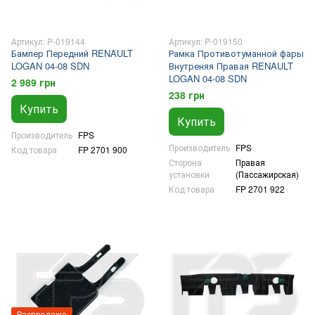
Артикул: P-019144
Артикул: P-019150
Бампер Передний RENAULT
Рамка Противотуманной фары
LOGAN 04-08 SDN
Внутреняя Правая RENAULT
LOGAN 04-08 SDN
2 989 грн
238 грн
Купить
Купить
Производитель
FPS
Производитель
FPS
Код товара
FP 2701 900
Сторона
Правая
установки
(Пассажирская)
Код товара
FP 2701 922
Распродажа