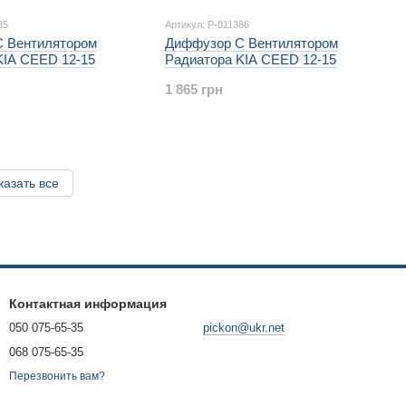
85
Артикул: P-011386
 Вентилятором
Диффузор С Вентилятором
KIA CEED 12-15
Радиатора KIA CEED 12-15
1 865 грн
казать все
Контактная информация
050 075-65-35
pickon@ukr.net
068 075-65-35
Перезвонить вам?