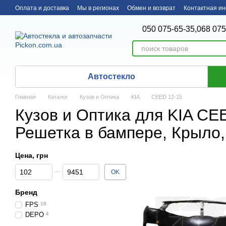
Перейти к основному контенту
Оплата и доставка
Мы в регионах
Обмен и возврат
Контактная и
050 075-65-35,
068 075
Автостекло
Главная
Каталог
Кузов и Оптика
KIA
CEED 12-15
Кузов и Оптика для KIA CEE
Решетка в бампере, Крыло,
Цена, грн
От Цена, грн
До Цена, грн
OK
Бренд
FPS
16
DEPO
4