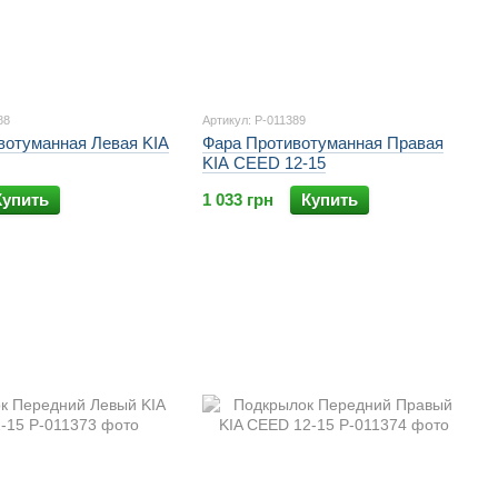
88
Артикул: P-011389
вотуманная Левая KIA
Фара Противотуманная Правая
KIA CEED 12-15
Купить
1 033 грн
Купить