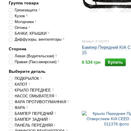
Группа товара
Грязезащита
2
Кузов
6
Моторчики
1
Оптика
4
БАЧКИ, КРЫШКИ
5
Диффузоры, вентиляторы
3
Артикул: P-011371
Бампер Передний KIA C
Сторона
15
Левая (Водительская)
4
Правая (Пассажирская)
4
6 534 грн
Купить
Выберите деталь
ПОДКРЫЛОК
2
КАПОТ
1
КРЫЛО ПЕРЕДНЕЕ
2
НАСОС ОМЫВАТЕЛЯ
1
ФАРА ПРОТИВОТУМАННАЯ
2
ФАРА
2
БАМПЕР ПЕРЕДНИЙ
1
БАМПЕР ЗАДНИЙ
1
ПАНЕЛЬ ПЕРЕДНЯЯ
1
3