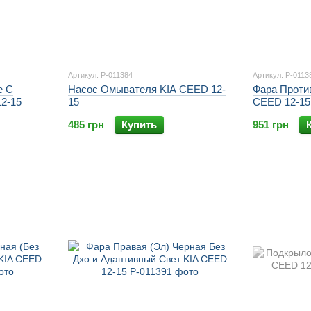
Артикул: P-011384
Артикул: P-0113
е С
Насос Омывателя KIA CEED 12-
Фара Проти
2-15
15
CEED 12-15
485 грн
Купить
951 грн