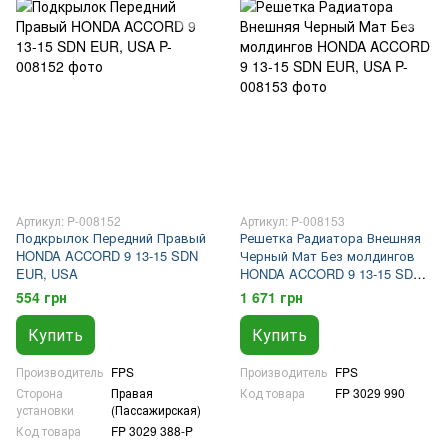
Артикул: P-008152
Артикул: P-008153
Подкрылок Передний Правый
Решетка Радиатора Внешняя
HONDA ACCORD 9 13-15 SDN
Черный Мат Без молдингов
EUR, USA
HONDA ACCORD 9 13-15 SDN
EUR, USA
554 грн
1 671 грн
Купить
Купить
Производитель
FPS
Производитель
FPS
Сторона
Правая
Код товара
FP 3029 990
установки
(Пассажирская)
Код товара
FP 3029 388-P