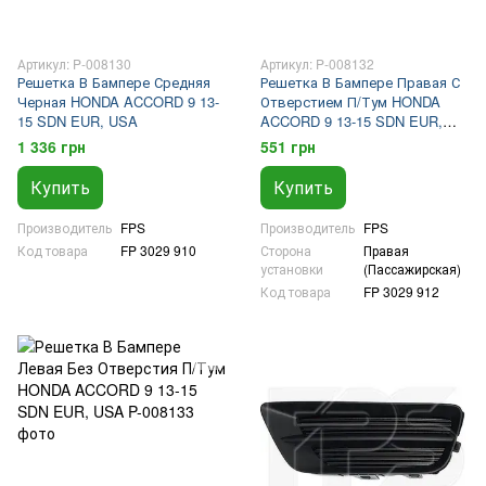
Артикул: P-008130
Артикул: P-008132
Решетка В Бампере Средняя
Решетка В Бампере Правая С
Черная HONDA ACCORD 9 13-
Отверстием П/Тум HONDA
15 SDN EUR, USA
ACCORD 9 13-15 SDN EUR,
USA
1 336 грн
551 грн
Купить
Купить
Производитель
FPS
Производитель
FPS
Код товара
FP 3029 910
Сторона
Правая
установки
(Пассажирская)
Код товара
FP 3029 912