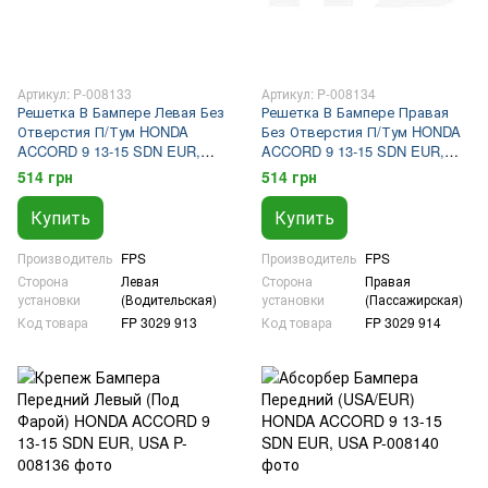
Артикул: P-008133
Артикул: P-008134
Решетка В Бампере Левая Без
Решетка В Бампере Правая
Отверстия П/Тум HONDA
Без Отверстия П/Тум HONDA
ACCORD 9 13-15 SDN EUR,
ACCORD 9 13-15 SDN EUR,
USA
USA
514 грн
514 грн
Купить
Купить
Производитель
FPS
Производитель
FPS
Сторона
Левая
Сторона
Правая
установки
(Водительская)
установки
(Пассажирская)
Код товара
FP 3029 913
Код товара
FP 3029 914