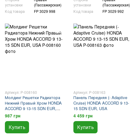
установки
(Пассажирская)
установки
(Пассажирская)
Код товара
FP 3029 998
Код товара
FP 3029 992
Артикул: P-008160
Артикул: P-008163
Молдинг Решетки Радиатора
Панель Передняя (- Adaptive
Нижний Правый Хром HONDA
Cruise) HONDA ACCORD 9 13-
ACCORD 9 13-15 SDN EUR,
15 SDN EUR, USA
USA
987 грн
4 459 грн
Купить
Купить