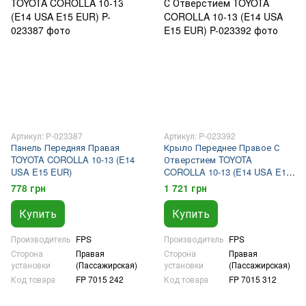
Артикул: P-023387
Артикул: P-023392
Панель Передняя Правая
Крыло Переднее Правое С
TOYOTA COROLLA 10-13 (E14
Отверстием TOYOTA
USA E15 EUR)
COROLLA 10-13 (E14 USA E15
EUR)
778 грн
1 721 грн
Купить
Купить
Производитель
FPS
Производитель
FPS
Сторона
Правая
Сторона
Правая
установки
(Пассажирская)
установки
(Пассажирская)
Код товара
FP 7015 242
Код товара
FP 7015 312