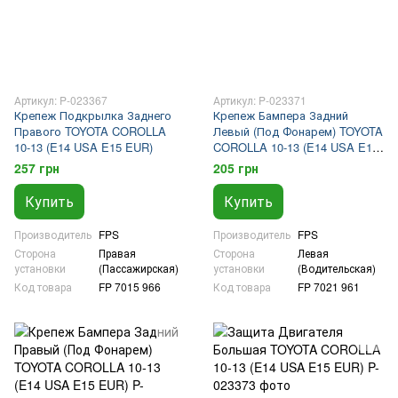
Артикул: P-023367
Артикул: P-023371
Крепеж Подкрылка Заднего
Крепеж Бампера Задний
Правого TOYOTA COROLLA
Левый (Под Фонарем) TOYOTA
10-13 (E14 USA E15 EUR)
COROLLA 10-13 (E14 USA E15
EUR)
257 грн
205 грн
Купить
Купить
Производитель
FPS
Производитель
FPS
Сторона
Правая
Сторона
Левая
установки
(Пассажирская)
установки
(Водительская)
Код товара
FP 7015 966
Код товара
FP 7021 961