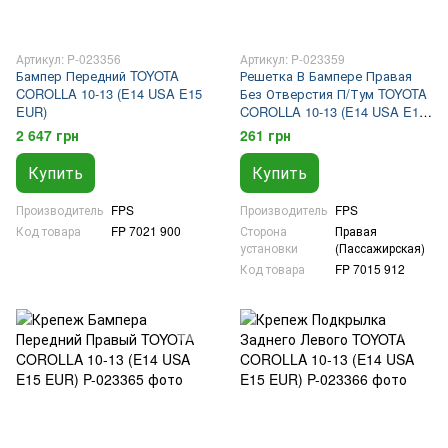
Артикул: P-023356
Артикул: P-023359
Бампер Передний TOYOTA
Решетка В Бампере Правая
COROLLA 10-13 (E14 USA E15
Без Отверстия П/Тум TOYOTA
EUR)
COROLLA 10-13 (E14 USA E15
EUR)
2 647 грн
261 грн
Купить
Купить
Производитель
FPS
Производитель
FPS
Код товара
FP 7021 900
Сторона
Правая
установки
(Пассажирская)
Код товара
FP 7015 912