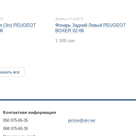
71
Артикул: P-018172
ая (Эл) PEUGEOT
Фонарь Задний Левый PEUGEOT
06
BOXER 02-06
1 106 грн
казать все
Контактная информация
050 075-65-35
pickon@ukr.net
068 075-65-35