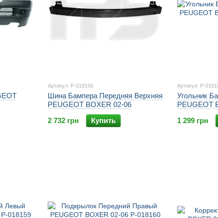
Артикул: P-018156
Артикул: P-0181
GEOT
Шина Бампера Передняя Верхняя
Угольник Б
PEUGEOT BOXER 02-06
PEUGEOT B
2 732 грн
Купить
1 299 грн