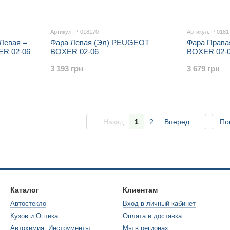
Артикул: P-018170
Артикул: P-0181
Левая =
Фара Левая (Эл) PEUGEOT
Фара Прав
R 02-06
BOXER 02-06
BOXER 02-
3 193 грн
3 679 грн
Назад
1
2
Вперед
По
Каталог
Клиентам
Автостекло
Вход в личный кабинет
Кузов и Оптика
Оплата и доставка
Автохимия, Инструменты
Мы в регионах