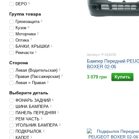
DEPO
5
Группа товара
Грязезащита
2
Кузов
6
Моторчики
2
Оптика
7
БАЧКИ, КРЫШКИ
1
Ремчасти
3
Артикул: P-018155
Бампер Передний PEU
Сторона
BOXER 02-06
Левая (Водительская)
5
Правая (Пассажирская)
7
3 079 грн
Купить
Левая = Правая
2
Выберите деталь
ФОНАРЬ ЗАДНИЙ
4
ШИНА БАМПЕРА
1
ПАНЕЛЬ ПЕРЕДНЯЯ
1
РЕМ ЧАСТЬ
3
УГОЛЬНИК БАМПЕРА
2
ПОДКРЫЛОК
2
КАПОТ
1