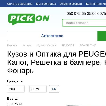
Перейти к основному контенту
Оплата и доставка
Мы в регионах
Обмен и возврат
Контактная и
050 075-65-35,
068 075
Автостекло
Главная
Каталог
Кузов и Оптика
PEUGEOT
BOXER 02-06
Кузов и Оптика для PEUGE
Капот, Решетка в бампере, 
Фонарь
Цена, грн
От Цена, грн
До Цена, грн
OK
Бренд
FPS
12