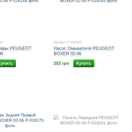
64
Артикул: P-018165
 Фары PEUGEOT
Насос Омывателя PEUGEOT
06
BOXER 02-06
Купить
203 грн
Купить