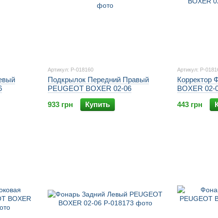
Артикул: P-018160
Артикул: P-0181
евый
Подкрылок Передний Правый
Корректор
6
PEUGEOT BOXER 02-06
BOXER 02-
933 грн
Купить
443 грн