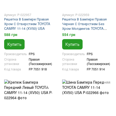
Артикул: P-022957
Артикул: P-022959
Решетка В Бампере Правая
Решетка В Бампере Правая
Хром С Отверстием TOYOTA
Черная С Отверстием Без
CAMRY 11-14 (XV50) USA
Хром Молдингов TOYOTA
CAMRY 11-14 (XV50) USA
588 грн
554 грн
Купить
Купить
Производитель
FPS
Производитель
FPS
Сторона
Правая
Сторона
Правая
установки
(Пассажирская)
установки
(Пассажирская)
Код товара
FP 7051 918
Код товара
FP 7051 914