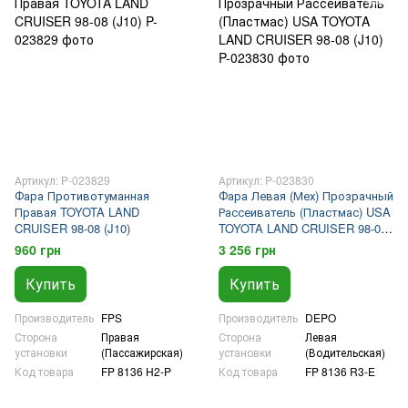
Артикул: P-023829
Артикул: P-023830
Фара Противотуманная
Фара Левая (Мех) Прозрачный
Правая TOYOTA LAND
Рассеиватель (Пластмас) USA
CRUISER 98-08 (J10)
TOYOTA LAND CRUISER 98-08
(J10)
960 грн
3 256 грн
Купить
Купить
Производитель
FPS
Производитель
DEPO
Сторона
Правая
Сторона
Левая
установки
(Пассажирская)
установки
(Водительская)
Код товара
FP 8136 H2-P
Код товара
FP 8136 R3-E