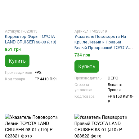
Артикул: P-023813
Артикул: P-023819
Корректор Фары TOYOTA
Указатель Пововорота На
LAND CRUISER 98-08 (J10)
Крыле Левый и Правый
Белый Прозрачный TOYOTA
951 грн
LAND CRUISER 98-08 (J10)
734 грн
Купить
Купить
Производитель
FPS
Производитель
DEPO
Код товара
FP 4410 RK1
Сторона
Левая =
установки
Правая
Код товара
FP 8153 KB10-
E