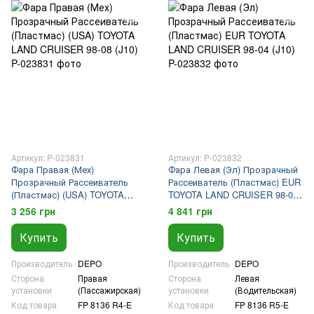
Артикул: P-023831
Артикул: P-023832
Фара Правая (Мех)
Фара Левая (Эл) Прозрачный
Прозрачный Рассеиватель
Рассеиватель (Пластмас) EUR
(Пластмас) (USA) TOYOTA
TOYOTA LAND CRUISER 98-04
LAND CRUISER 98-08 (J10)
(J10)
3 256 грн
4 841 грн
Купить
Купить
Производитель
DEPO
Производитель
DEPO
Сторона
Правая
Сторона
Левая
установки
(Пассажирская)
установки
(Водительская)
Код товара
FP 8136 R4-E
Код товара
FP 8136 R5-E