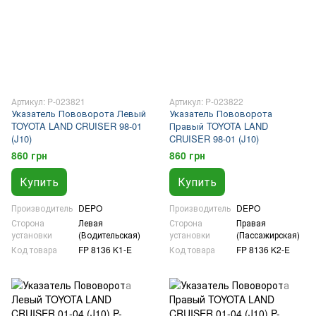
Артикул: P-023821
Артикул: P-023822
Указатель Пововорота Левый
Указатель Пововорота
TOYOTA LAND CRUISER 98-01
Правый TOYOTA LAND
(J10)
CRUISER 98-01 (J10)
860 грн
860 грн
Купить
Купить
Производитель
DEPO
Производитель
DEPO
Сторона
Левая
Сторона
Правая
установки
(Водительская)
установки
(Пассажирская)
Код товара
FP 8136 K1-E
Код товара
FP 8136 K2-E