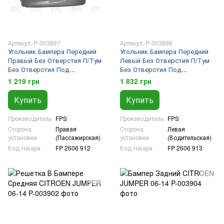
Артикул: P-003897
Артикул: P-003898
Угольник Бампера Передний
Угольник Бампера Передний
Правый Без Отверстия П/Тум
Левый Без Отверстия П/Тум
Без Отверстия Под
Без Отверстия Под
Расширитель Черный
Расширитель Темно-Серый
1 219 грн
1 832 грн
CITROEN JUMPER 06-14
CITROEN JUMPER 06-14
Купить
Купить
Производитель
FPS
Производитель
FPS
Сторона
Правая
Сторона
Левая
установки
(Пассажирская)
установки
(Водительская)
Код товара
FP 2606 912
Код товара
FP 2606 913