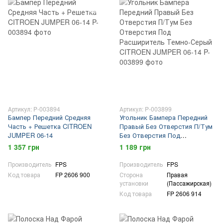
Артикул: P-003894
Артикул: P-003899
Бампер Передний Средняя
Угольник Бампера Передний
Часть + Решетка CITROEN
Правый Без Отверстия П/Тум
JUMPER 06-14
Без Отверстия Под
Расширитель Темно-Серый
1 357 грн
1 189 грн
CITROEN JUMPER 06-14
Производитель
FPS
Производитель
FPS
Код товара
FP 2606 900
Сторона
Правая
установки
(Пассажирская)
Код товара
FP 2606 914