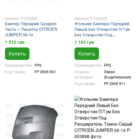
Артикул: P-003895
Артикул: P-003896
Бампер Передний Средняя
Угольник Бампера Передний
Часть + Решетка CITROEN
Левый Без Отверстия П/Тум
JUMPER 06-14
Без Отверстия Под
Расширитель Черный
1 512 грн
1 163 грн
CITROEN JUMPER 06-14
Купить
Купить
Производитель
FPS
Производитель
FPS
Код товара
FP 2606 901
Сторона
Левая
установки
(Водительская)
Код товара
FP 2606 911