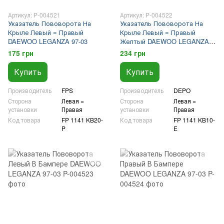
Артикул: P-004521
Артикул: P-004522
Указатель Пововорота На
Указатель Пововорота На
Крыле Левый = Правый
Крыле Левый = Правый
DAEWOO LEGANZA 97-03
Желтый DAEWOO LEGANZA
97-03
175 грн
234 грн
Купить
Купить
Производитель
FPS
Производитель
DEPO
Сторона
Левая =
Сторона
Левая =
установки
Правая
установки
Правая
Код товара
FP 1141 KB20-
Код товара
FP 1141 KB10-
P
E