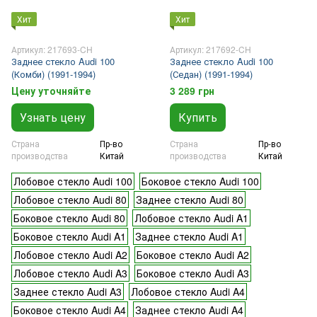
Хит
Хит
Артикул: 217693-CH
Артикул: 217692-CH
Заднее стекло Audi 100
Заднее стекло Audi 100
(Комби) (1991-1994)
(Седан) (1991-1994)
Цену уточняйте
3 289 грн
Узнать цену
Купить
Страна
Пр-во
Страна
Пр-во
производства
Китай
производства
Китай
Лобовое стекло Audi 100
Боковое стекло Audi 100
Лобовое стекло Audi 80
Заднее стекло Audi 80
Боковое стекло Audi 80
Лобовое стекло Audi A1
Боковое стекло Audi A1
Заднее стекло Audi A1
Лобовое стекло Audi A2
Боковое стекло Audi A2
Лобовое стекло Audi A3
Боковое стекло Audi A3
Заднее стекло Audi A3
Лобовое стекло Audi A4
Боковое стекло Audi A4
Заднее стекло Audi A4