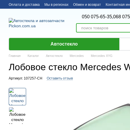
Перейти к основному контенту
Оплата и доставка
Мы в регионах
Обмен и возврат
Контактная и
050 075-65-35,
068 075
Автостекло
Главная
Каталог
Автостекло
Mercedes
Mercedes XYG
Лобовое стекло Mercedes W
Артикул: 107257-CH
Оставить отзыв