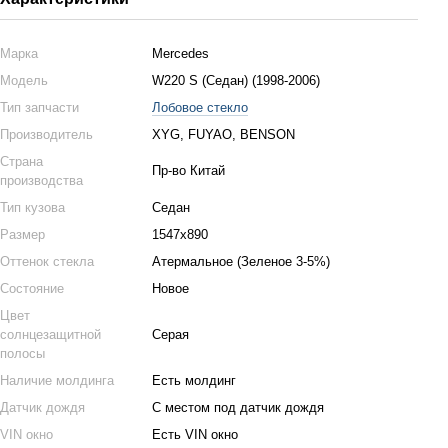
Марка
Mercedes
Модель
W220 S (Седан) (1998-2006)
Тип запчасти
Лобовое стекло
Производитель
XYG, FUYAO, BENSON
Страна
Пр-во Китай
производства
Тип кузова
Седан
Размер
1547х890
Оттенок стекла
Атермальное (Зеленое 3-5%)
Состояние
Новое
Цвет
солнцезащитной
Серая
полосы
Наличие молдинга
Есть молдинг
Датчик дождя
С местом под датчик дождя
VIN окно
Есть VIN окно