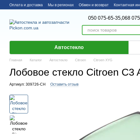
Перейти к основному контенту
Оплата и доставка
Мы в регионах
Обмен и возврат
Контактная и
050 075-65-35,
068 075
Автостекло
Главная
Каталог
Автостекло
Citroen
Citroen XYG
Лобовое стекло Citroen C3 
Артикул: 309726-CH
Оставить отзыв