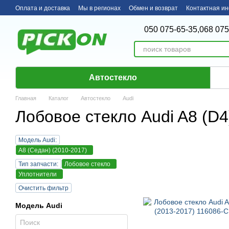
Перейти к основному контенту
Оплата и доставка
Мы в регионах
Обмен и возврат
Контактная и
050 075-65-35,
068 075
Автостекло
Главная
Каталог
Автостекло
Audi
Лобовое стекло Audi A8 (D4)
Модель Audi:
A8 (Седан) (2010-2017)
Тип запчасти:
Лобовое стекло
Уплотнители
Очистить фильтр
Модель Audi