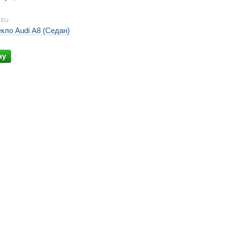
2-EU
кло Audi A8 (Седан)
ну