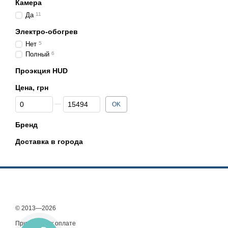
Камера
Да
11
Электро-обогрев
Нет
5
Полный
6
Проэкция HUD
Цена, грн
От Цена, грн
До Цена, грн
OK
Бренд
Доставка в города
© 2013—2026
Принимаем к оплате