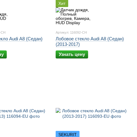
Хит
8-CH
Артикул: 116092-CH
кло Audi A8 (Седан)
Лобовое стекло Audi A8 (Седан)
(2013-2017)
ну
Узнать цену
SEKURIT