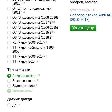
(2020-)
2
Q4 E-Tron (Внедорожник)
Артикул: 116087-EU
(2021-)
4
Лобовое стекло Audi A8
Q5 (Внедорожник) (2008-2016)
9
(2010-2013)
Q5 (Внедорожник) (2017-)
10
Q7 (Внедорожник) (2006-2015)
5
Узнать цену
Q7 (Внедорожник) (2015-)
15
Q8 (Внедорожник) (2018-)
6
R8 (Купе) (2006-2017)
1
TT (Купе, Кабриолет) (1998-
2006)
1
TT (Купе) (2006-2014)
3
TT (Купе) (2014-)
2
Тип запчасти
Лобовое стекло
11
Боковое стекло
6
Заднее стекло
4
Уплотнители
0
Датчик дождя
Да
11