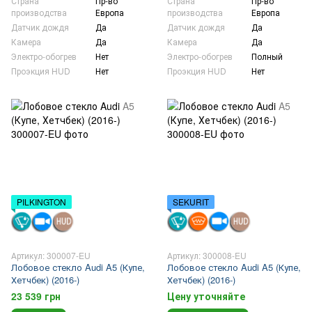
Страна
Пр-во
Страна
Пр-во
производства
Европа
производства
Европа
Датчик дождя
Да
Датчик дождя
Да
Камера
Да
Камера
Да
Электро-обогрев
Нет
Электро-обогрев
Полный
Проэкция HUD
Нет
Проэкция HUD
Нет
PILKINGTON
SEKURIT
Артикул: 300007-EU
Артикул: 300008-EU
Лобовое стекло Audi A5 (Купе,
Лобовое стекло Audi A5 (Купе,
Хетчбек) (2016-)
Хетчбек) (2016-)
23 539 грн
Цену уточняйте