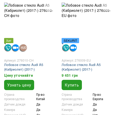
Хит
SEKURIT
Артикул: 276010-CH
Артикул: 276009-EU
Лобовое стекло Audi A5
Лобовое стекло Audi A5
(Кабриолет) (2017-)
(Кабриолет) (2017-)
Цену уточняйте
9 451 грн
Узнать цену
Купить
Страна
Пр-во
Страна
Пр-во
производства
Китай
производства
Европа
Датчик дождя
Да
Датчик дождя
Да
Камера
Да
Камера
Да
Проэкция HUD
Да
Проэкция HUD
Нет