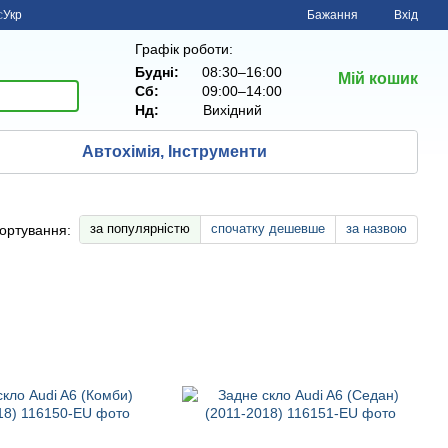
с
Укр
Бажання
Вхід
Графік роботи:
Будні:
08:30–16:00
Мій кошик
Сб:
09:00–14:00
Нд:
Вихiдний
Автохімія, Інструменти
за популярністю
спочатку дешевше
за назвою
ортування: