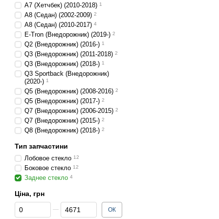
A7 (Хетчбек) (2010-2018)
1
A8 (Седан) (2002-2009)
2
A8 (Седан) (2010-2017)
4
E-Tron (Внедорожник) (2019-)
2
Q2 (Внедорожник) (2016-)
1
Q3 (Внедорожник) (2011-2018)
2
Q3 (Внедорожник) (2018-)
1
Q3 Sportback (Внедорожник)
(2020-)
1
Q5 (Внедорожник) (2008-2016)
2
Q5 (Внедорожник) (2017-)
2
Q7 (Внедорожник) (2006-2015)
2
Q7 (Внедорожник) (2015-)
2
Q8 (Внедорожник) (2018-)
2
Тип запчастини
Лобовое стекло
12
Боковое стекло
12
Заднее стекло
4
Ціна, грн
Від Ціна, грн
До Ціна, грн
ОК