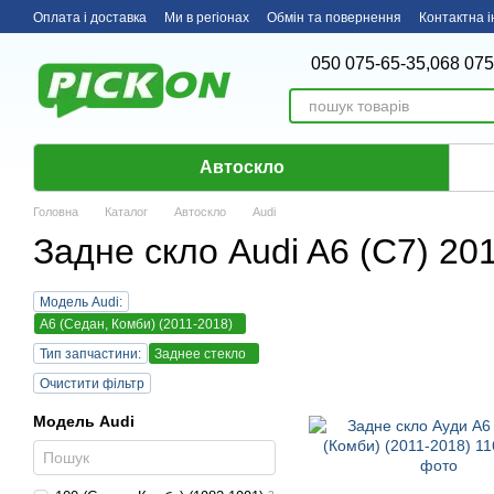
Перейти до основного контенту
Оплата і доставка
Ми в регіонах
Обмін та повернення
Контактна 
050 075-65-35,
068 075
Автоскло
Головна
Каталог
Автоскло
Audi
Задне скло Audi A6 (C7) 201
Модель Audi:
A6 (Седан, Комби) (2011-2018)
Тип запчастини:
Заднее стекло
Очистити фільтр
Модель Audi