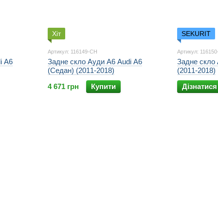
Хіт
SEKURIT
Артикул: 116149-CH
Артикул: 11615
i A6
Задне скло Ауди А6 Audi A6
Задне скло 
(Седан) (2011-2018)
(2011-2018)
4 671 грн
Купити
Дізнатися