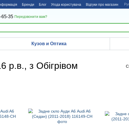
Ру
інформація
Бренди
Блог
Угода користувача
Відгуки про магазин
-65-35
Передзвонити вам?
Кузов и Оптика
6 р.в., з Обігрівом
С