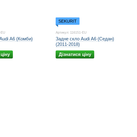
SEKURIT
0-EU
Артикул: 116151-EU
Audi A6 (Комби)
Задне скло Audi A6 (Седан)
(2011-2018)
 ціну
Дізнатися ціну