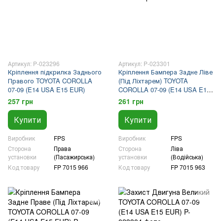
Артикул: P-023296
Артикул: P-023301
Кріплення підкрилка Заднього
Кріплення Бампера Задне Ліве
Правого TOYOTA COROLLA
(Під Ліхтарем) TOYOTA
07-09 (E14 USA E15 EUR)
COROLLA 07-09 (E14 USA E15
EUR)
257 грн
261 грн
Купити
Купити
Виробник
FPS
Виробник
FPS
Сторона
Права
Сторона
Ліва
установки
(Пасажирська)
установки
(Водійська)
Код товару
FP 7015 966
Код товару
FP 7015 963