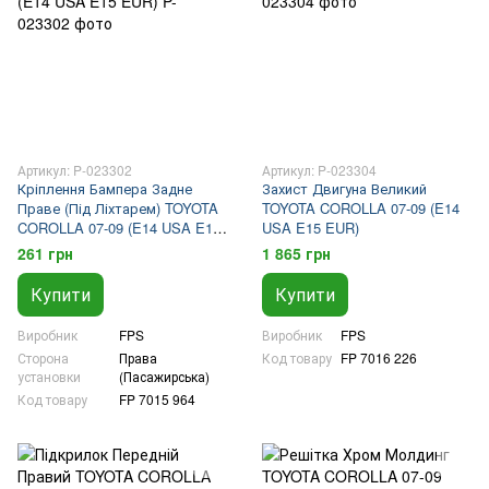
Артикул: P-023302
Артикул: P-023304
Кріплення Бампера Задне
Захист Двигуна Великий
Праве (Під Ліхтарем) TOYOTA
TOYOTA COROLLA 07-09 (E14
COROLLA 07-09 (E14 USA E15
USA E15 EUR)
EUR)
261 грн
1 865 грн
Купити
Купити
Виробник
FPS
Виробник
FPS
Сторона
Права
Код товару
FP 7016 226
установки
(Пасажирська)
Код товару
FP 7015 964