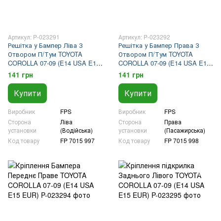
Артикул: P-023291
Артикул: P-023292
Решітка у Бампер Ліва З
Решітка у Бампер Права З
Отвором П/Тум TOYOTA
Отвором П/Тум TOYOTA
COROLLA 07-09 (E14 USA E15
COROLLA 07-09 (E14 USA E15
EUR)
EUR)
141 грн
141 грн
Купити
Купити
Виробник
FPS
Виробник
FPS
Сторона
Ліва
Сторона
Права
установки
(Водійська)
установки
(Пасажирська)
Код товару
FP 7015 997
Код товару
FP 7015 998