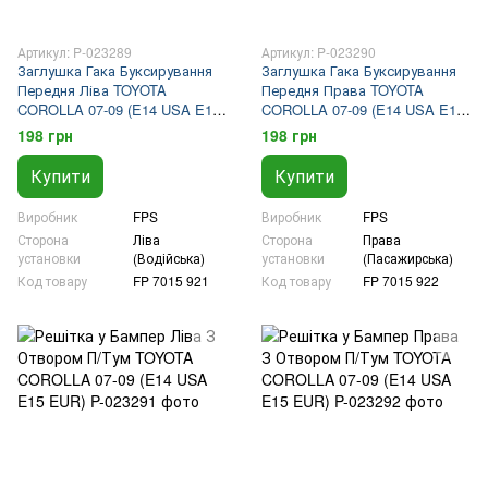
Артикул: P-023289
Артикул: P-023290
Заглушка Гака Буксирування
Заглушка Гака Буксирування
Передня Ліва TOYOTA
Передня Права TOYOTA
COROLLA 07-09 (E14 USA E15
COROLLA 07-09 (E14 USA E15
EUR)
EUR)
198 грн
198 грн
Купити
Купити
Виробник
FPS
Виробник
FPS
Сторона
Ліва
Сторона
Права
установки
(Водійська)
установки
(Пасажирська)
Код товару
FP 7015 921
Код товару
FP 7015 922