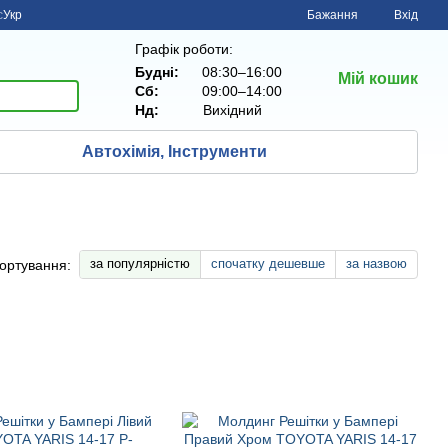
с
Укр
Бажання
Вхід
Графік роботи:
Будні:
08:30–16:00
Мій кошик
Сб:
09:00–14:00
Нд:
Вихiдний
Автохімія, Інструменти
за популярністю
спочатку дешевше
за назвою
ортування: