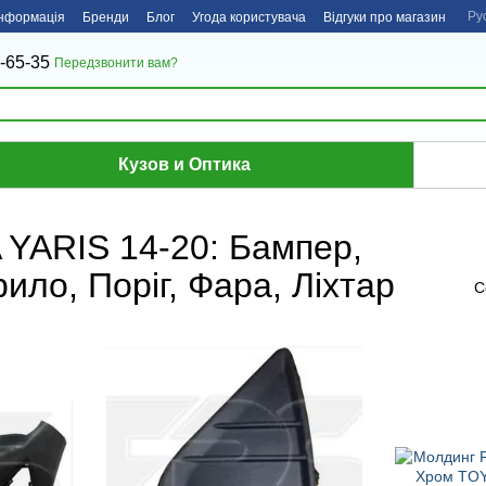
Ру
інформація
Бренди
Блог
Угода користувача
Відгуки про магазин
-65-35
Передзвонити вам?
Кузов и Оптика
 YARIS 14-20: Бампер,
рило, Поріг, Фара, Ліхтар
С