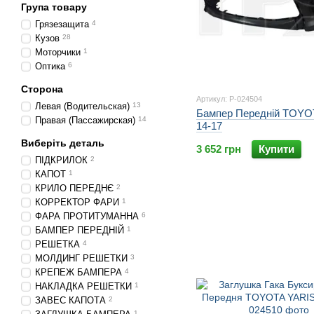
Група товару
Грязезащита
4
Кузов
28
Моторчики
1
Оптика
6
Сторона
Артикул: P-024504
Левая (Водительская)
13
Бампер Передній TOYO
Правая (Пассажирская)
14
14-17
Виберіть деталь
3 652 грн
Купити
ПІДКРИЛОК
2
КАПОТ
1
КРИЛО ПЕРЕДНЄ
2
КОРРЕКТОР ФАРИ
1
ФАРА ПРОТИТУМАННА
6
БАМПЕР ПЕРЕДНІЙ
1
РЕШЕТКА
4
МОЛДИНГ РЕШЕТКИ
3
КРЕПЕЖ БАМПЕРА
4
НАКЛАДКА РЕШЕТКИ
1
ЗАВЕС КАПОТА
2
1