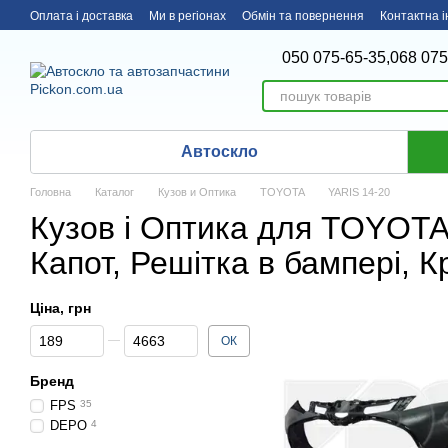
Перейти до основного контенту
Оплата і доставка
Ми в регіонах
Обмін та повернення
Контактна 
050 075-65-35,
068 075
Автоскло
Головна
Каталог
Кузов и Оптика
TOYOTA
YARIS 14-20
Кузов і Оптика для TOYOTA
Капот, Решітка в бампері, К
Ціна, грн
Від Ціна, грн
До Ціна, грн
ОК
Бренд
FPS
35
DEPO
4