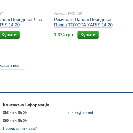
27
Артикул: P-024528
нелі Передньої Ліва
Ремчасть Панелі Передньої
IS 14-20
Права TOYOTA YARIS 14-20
Купити
1 374 грн
Купити
казати все
Контактна інформація
050 075-65-35
pickon@ukr.net
068 075-65-35
Передзвонити вам?