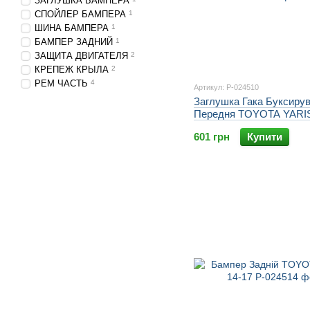
ЗАГЛУШКА БАМПЕРА
СПОЙЛЕР БАМПЕРА
1
ШИНА БАМПЕРА
1
БАМПЕР ЗАДНИЙ
1
ЗАЩИТА ДВИГАТЕЛЯ
2
КРЕПЕЖ КРЫЛА
2
РЕМ ЧАСТЬ
4
Артикул: P-024510
Заглушка Гака Буксиру
Передня TOYOTA YARIS
601 грн
Купити