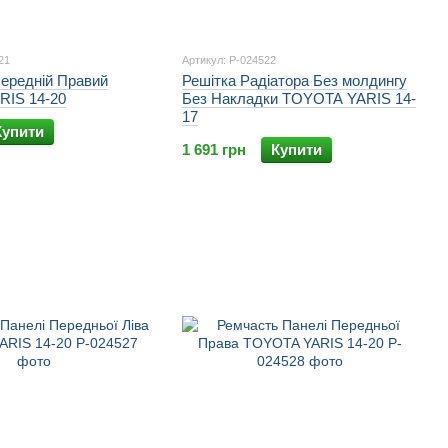
21
Артикул: P-024522
Передній Правий
Решітка Радіатора Без молдингу
IS 14-20
Без Накладки TOYOTA YARIS 14-
17
Купити
1 691 грн
Купити