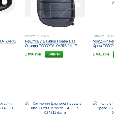
Артикул: P-024505
Артикул: P-0245
TA YARIS
Решітка у Бампер Права Без
Молдинг Реш
Отвора TOYOTA YARIS 14-17
Хром TOYOT
1 096 грн
Купити
1 491 грн