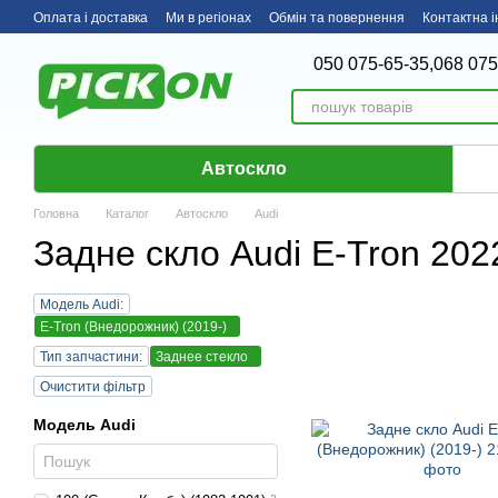
Перейти до основного контенту
Оплата і доставка
Ми в регіонах
Обмін та повернення
Контактна 
050 075-65-35,
068 075
Автоскло
Головна
Каталог
Автоскло
Audi
Задне скло Audi E-Tron 2022
Модель Audi:
E-Tron (Внедорожник) (2019-)
Тип запчастини:
Заднее стекло
Очистити фільтр
Модель Audi