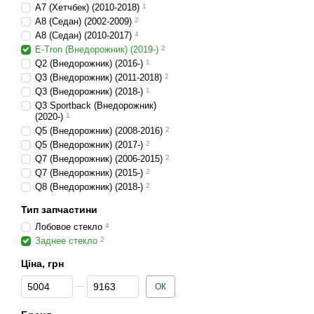
A7 (Хетчбек) (2010-2018)
1
A8 (Седан) (2002-2009)
2
A8 (Седан) (2010-2017)
4
E-Tron (Внедорожник) (2019-)
2
Q2 (Внедорожник) (2016-)
1
Q3 (Внедорожник) (2011-2018)
2
Q3 (Внедорожник) (2018-)
1
Q3 Sportback (Внедорожник)
(2020-)
1
Q5 (Внедорожник) (2008-2016)
2
Q5 (Внедорожник) (2017-)
2
Q7 (Внедорожник) (2006-2015)
2
Q7 (Внедорожник) (2015-)
2
Q8 (Внедорожник) (2018-)
2
Тип запчастини
Лобовое стекло
4
Заднее стекло
2
Ціна, грн
Від Ціна, грн
До Ціна, грн
ОК