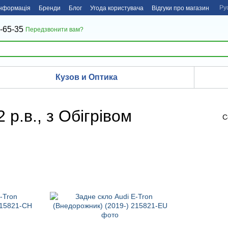
Ру
інформація
Бренди
Блог
Угода користувача
Відгуки про магазин
-65-35
Передзвонити вам?
Кузов и Оптика
 р.в., з Обігрівом
С