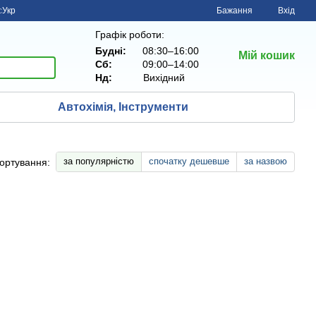
с
Укр
Бажання
Вхід
Графік роботи:
Будні:
08:30–16:00
Мій кошик
Сб:
09:00–14:00
Нд:
Вихiдний
Автохімія, Інструменти
за популярністю
спочатку дешевше
за назвою
ортування: