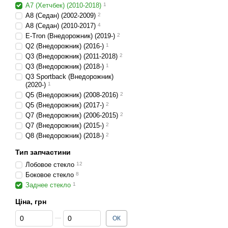
A7 (Хетчбек) (2010-2018)
1
A8 (Седан) (2002-2009)
2
A8 (Седан) (2010-2017)
4
E-Tron (Внедорожник) (2019-)
2
Q2 (Внедорожник) (2016-)
1
Q3 (Внедорожник) (2011-2018)
2
Q3 (Внедорожник) (2018-)
1
Q3 Sportback (Внедорожник)
(2020-)
1
Q5 (Внедорожник) (2008-2016)
2
Q5 (Внедорожник) (2017-)
2
Q7 (Внедорожник) (2006-2015)
2
Q7 (Внедорожник) (2015-)
2
Q8 (Внедорожник) (2018-)
2
Тип запчастини
Лобовое стекло
12
Боковое стекло
8
Заднее стекло
1
Ціна, грн
Від Ціна, грн
До Ціна, грн
ОК