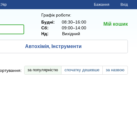
с
Укр
Бажання
Вхід
Графік роботи:
Будні:
08:30–16:00
Мій кошик
Сб:
09:00–14:00
Нд:
Вихiдний
Автохімія, Інструменти
за популярністю
спочатку дешевше
за назвою
ортування: