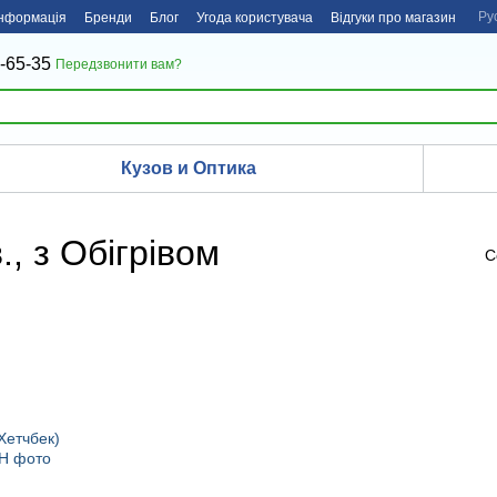
Ру
інформація
Бренди
Блог
Угода користувача
Відгуки про магазин
-65-35
Передзвонити вам?
Кузов и Оптика
., з Обігрівом
С