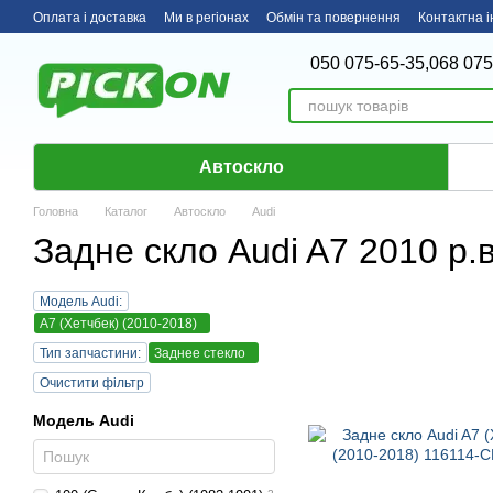
Перейти до основного контенту
Оплата і доставка
Ми в регіонах
Обмін та повернення
Контактна 
050 075-65-35,
068 075
Автоскло
Головна
Каталог
Автоскло
Audi
Задне скло Audi A7 2010 р.в
Модель Audi:
A7 (Хетчбек) (2010-2018)
Тип запчастини:
Заднее стекло
Очистити фільтр
Модель Audi