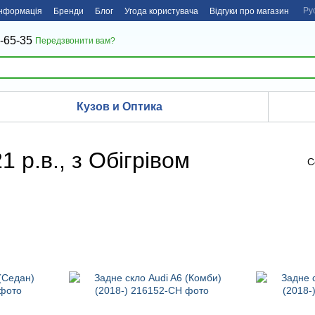
Ру
інформація
Бренди
Блог
Угода користувача
Відгуки про магазин
-65-35
Передзвонити вам?
Кузов и Оптика
1 р.в., з Обігрівом
С