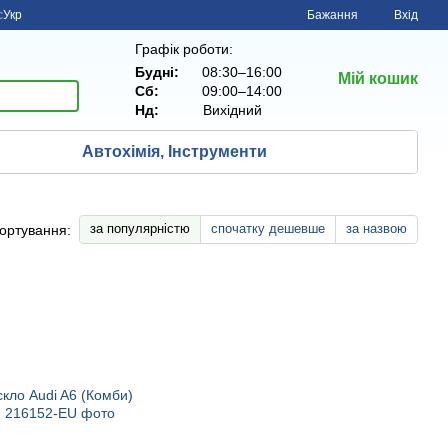
с
Укр
Бажання
Вхід
Графік роботи:
Будні:
08:30–16:00
Мій кошик
Сб:
09:00–14:00
Нд:
Вихiдний
Автохімія, Інструменти
за популярністю
спочатку дешевше
за назвою
ортування: