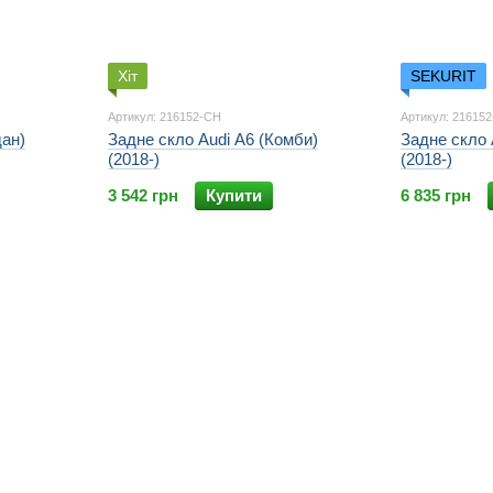
Хіт
SEKURIT
Артикул: 216152-CH
Артикул: 21615
дан)
Задне скло Audi A6 (Комби)
Задне скло 
(2018-)
(2018-)
3 542 грн
Купити
6 835 грн