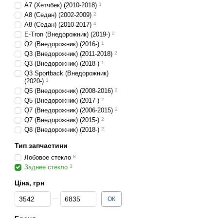
A7 (Хетчбек) (2010-2018)
1
A8 (Седан) (2002-2009)
2
A8 (Седан) (2010-2017)
4
E-Tron (Внедорожник) (2019-)
2
Q2 (Внедорожник) (2016-)
1
Q3 (Внедорожник) (2011-2018)
2
Q3 (Внедорожник) (2018-)
1
Q3 Sportback (Внедорожник)
(2020-)
1
Q5 (Внедорожник) (2008-2016)
2
Q5 (Внедорожник) (2017-)
2
Q7 (Внедорожник) (2006-2015)
2
Q7 (Внедорожник) (2015-)
2
Q8 (Внедорожник) (2018-)
2
Тип запчастини
Лобовое стекло
8
Заднее стекло
3
Ціна, грн
Від Ціна, грн
До Ціна, грн
ОК