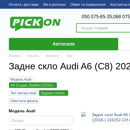
Перейти до основного контенту
Оплата і доставка
Ми в регіонах
Обмін та повернення
Контактна 
050 075-65-35,
068 075
Автоскло
Головна
Каталог
Автоскло
Audi
Задне скло Audi A6 (C8) 202
Модель Audi:
A6 (Седан, Комби) (2018-)
Тип запчастини:
Заднее стекло
Очистити фільтр
Модель Audi