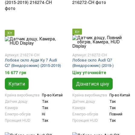
Хіт
Хіт
Артикул: 216274-CH
Артикул: 216272-CH
Лобове скло Ауди Ку 7 Audi
Лобове скло Audi Q7
Q7 (Внедорожник) (2015-2019)
(Внедорожник) (2019-)
16 677 грн
Ціну уточнюйте
Купити
Дізнатися ціну
Країна виробництва
Пр-во Китай
Країна виробництва
Пр-во Китай
Датчик дощу
Так
Датчик дощу
Так
Камера
Так
Камера
Так
Електро-обігрів
Ні
Електро-обігрів
Повний
Проэкция HUD
Так
Проэкция HUD
Так