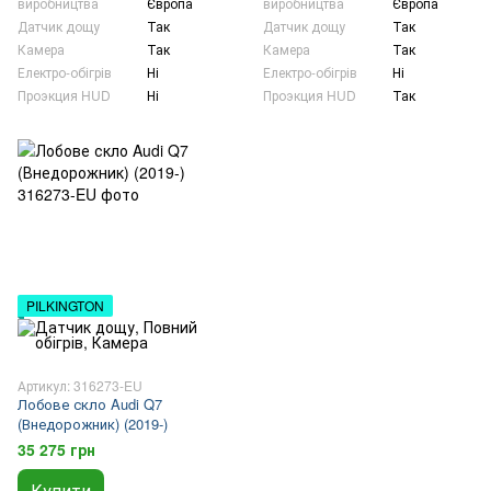
виробництва
Європа
виробництва
Європа
Датчик дощу
Так
Датчик дощу
Так
Камера
Так
Камера
Так
Електро-обігрів
Ні
Електро-обігрів
Ні
Проэкция HUD
Ні
Проэкция HUD
Так
PILKINGTON
Артикул: 316273-EU
Лобове скло Audi Q7
(Внедорожник) (2019-)
35 275 грн
Купити